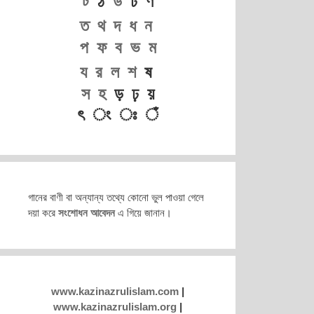
ট
ঠ
ড
ঢ ণ
ত
থ
দ
ধ
ন
প
ফ
ব
ভ
ম
য
র
ল
শ
ষ
স
হ
ড় ঢ় য়
ৎ ং ঃ ঁ
গানের বাণী বা অন্যান্য তথ্যে কোনো ভুল পাওয়া গেলে
দয়া করে
সংশোধন আবেদন
এ গিয়ে জানান।
www.kazinazrulislam.com
|
www.kazinazrulislam.org
|