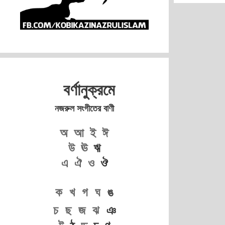
বর্ণানুক্রমে
নজরুল সংগীতের বাণী
অ
আ
ই
ঈ
উ
ঊ
ঋ
এ
ঐ
ও
ঔ
ক
খ
গ
ঘ
ঙ
চ
ছ
জ
ঝ
ঞ