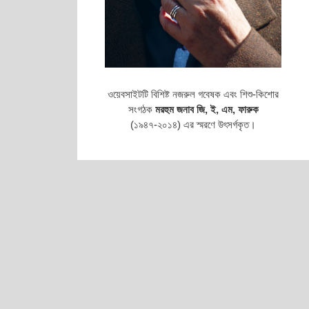
ওয়েবসাইটটি বিশিষ্ট নজরুল গবেষক এবং শিশু-কিশোর
সংগঠক
মরহুম জনাব জি, ই, এম, ফারুক
(১৯৪৭-২০১৪) এর স্মরণে উৎসর্গকৃত।