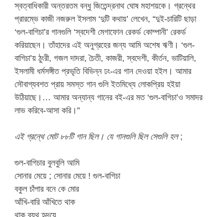
স্বত্বাধিকারী অন্তরতম বন্ধু জিতেন্দ্রনাথ ঘোষ মহাশয়কে। গ্রন্থের
প্রারম্ভে কাজী নজরুল ইসলাম ‘দুটি কথায়’ লেখেন, “দুই-চারিটি ছাড়া
‘গুল-বাগিচা’র গানগুলি ‘স্বদেশী মেগাফোন রেকর্ড কোম্পানী’ রেকর্ড
করিয়াছেন। তাঁহাদের এই অনুগ্রহের জন্য আমি অশেষ ঋণী। ‘গুল-
বাগিচা’য় ঠুংরী, গজল দাদরা, চৈতী, কাজরী, স্বদেশী, কীর্তন, ভাটিয়ালি,
ইসলামী ধর্মসঙ্গীত প্রভৃতি বিভিন্ন ঢং-এর গান দেওয়া হইল। আমার
সৌবাগ্যবশত প্রায় সমস্ত গান গুলি ইতমিধ্যে লোকপ্রিয় হইয়া
উঠিয়াছে।… আমার অন্যান্য গানের বই-এর মত ‘গুল-বাগিচা’ও সমাদর
লাভ করিবে-আসা করি।”
এই গ্রন্থে মোট ৮৮টি গান ছিল। যে গানগুলি ছিল সেগুলি হল
;
গুল-বাগিচার বুলবুলি আমি
সোনার মেয়ে ; সোনার মেয়ে ! গুল-বাগিচা
বকুল চাঁপার বনে কে মোর
আঁখি-বারি আঁখিতে থাক
থাক ব্যথ হৃদয়ে