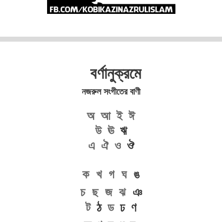
বর্ণানুক্রমে
নজরুল সংগীতের বাণী
অ
আ
ই
ঈ
উ
ঊ
ঋ
এ
ঐ
ও
ঔ
ক
খ
গ
ঘ
ঙ
চ
ছ
জ
ঝ
ঞ
ট
ঠ
ড
ঢ ণ