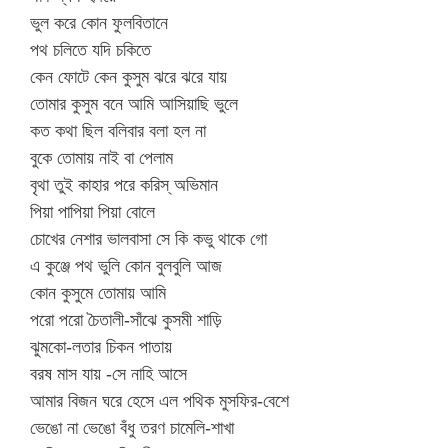
ভুল করে কোন ফুলবিতানে
পথ চলিতে যদি চকিতে
কেন ফোটে কেন কুসুম ঝরে ঝরে যায়
তোমার কুসুম বনে আমি আসিয়াছি ভুলে
কত কথা ছিল বলিবার বলা হল না
বুকে তোমায় নাই বা পেলাম
বৃথা তুই কাহার পরে করিস্ অভিমান
পিয়া পাপিয়া পিয়া বোলে
চোখের নেশার ভালবাসা সে কি কভু থাকে গো
এ কুঞ্জে পথ ভুলি কোন বুলবুলি আজ
কোন কুসুমে তোমায় আমি
পরো পরো চৈতালী-সাঁঝে কুসমী শাড়ি
ঝুমকো-লতার চিকন পাতায়
বরষ মাস যায় -সে নাহি আসে
আমার বিজন ঘরে হেসে এল পথিক মুসফির-বেশে
ভেঙো না ভেঙো বঁধু তরণ চামেলি-শাখা