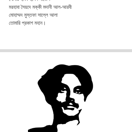
মরহাবা সৈয়দে মক্কী মদানী আল-আরবী
মোহাম্মদ মুস্তফা সাল্লে আলা
তোমারি প্রকাশ মহান।