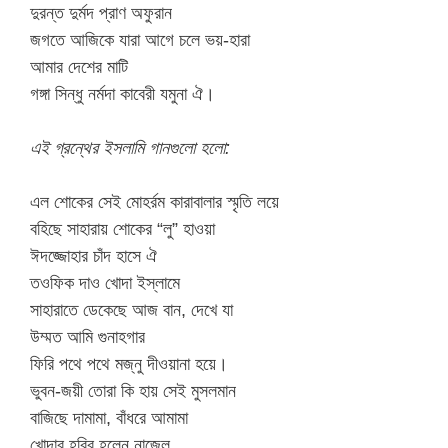
দুরন্ত দুর্মদ প্রাণ অফুরান
জগতে আজিকে যারা আগে চলে ভয়-হারা
আমার দেশের মাটি
গঙ্গা সিন্ধু নর্মদা কাবেরী যমুনা ঐ।
এই গ্রন্থের ইসলামি গানগুলো হলো:
এল শোকের সেই মোহর্রম কারাবালার স্মৃতি লয়ে
বহিছে সাহারায় শোকের “লু” হাওয়া
ঈদজ্জোহার চাঁদ হাসে ঐ
তওফিক দাও খোদা ইস্লামে
সাহারাতে ডেকেছে আজ বান, দেখে যা
উম্মত আমি গুনাহগার
ফিরি পথে পথে মজ্নু দীওয়ানা হয়ে।
ভুবন-জয়ী তোরা কি হায় সেই মুসলমান
বাজিছে দামামা, বাঁধরে আমামা
খোদার হবিব হলেন নাজেল