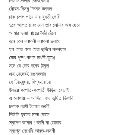
শিউলি-তলায় ভোরবেলায়
যৌবন-সিন্ধু টলমল টলমল
চারু চপল পায়ে যায় যুবতী গোরী
দুধে আলতায় রং যেন তার সোনার অঙ্গ ছেয়ে
আমার ভাঙা নায়ের বৈঠা ঠেলে
বনে চলে বনমালী বনমালা দুলায়ে
ঘন-ঘোর-মেঘ-ঘেরা দুর্দিনে ঘনশ্যাম
মোর পুষ্প-পাগল মাধবী-কুঞ্জে
মনে যে মোর মনের ঠাকুর
এই দেহেরই রঙমহলায়
হে চির-সুন্দর, বিশ্ব-চরাচর
উভয়ে কপোত-কপোতী উড়িয়া বেড়াই
এ কোথায় – আসিলে হায় তৃষিত ভিখারি
চম্পক-বরণী টলমল তরণী
শিউলি ফুলের মালা দোলে
স্বদেশ আমার ! জানি না তোমার
স্বপ্নে দেখেছি ভারত-জননী