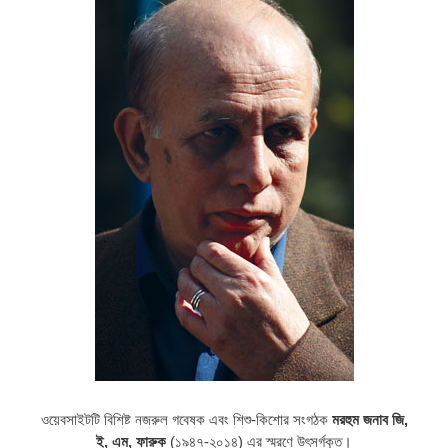
ওয়েবসাইটটি বিশিষ্ট নজরুল গবেষক এবং শিশু-কিশোর সংগঠক
মরহুম জনাব জি,
ই, এম, ফারুক
(১৯৪৭-২০১৪) এর স্মরণে উৎসর্গকৃত।