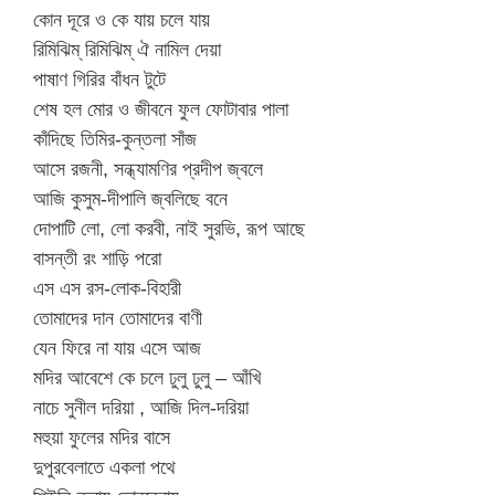
কোন দূরে ও কে যায় চলে যায়
রিমিঝিম্ রিমিঝিম্ ঐ নামিল দেয়া
পাষাণ গিরির বাঁধন টুটে
শেষ হল মোর ও জীবনে ফুল ফোটাবার পালা
কাঁদিছে তিমির-কুন্তলা সাঁজ
আসে রজনী, সন্ধ্যামণির প্রদীপ জ্বলে
আজি কুসুম-দীপালি জ্বলিছে বনে
দোপাটি লো, লো করবী, নাই সুরভি, রূপ আছে
বাসন্তী রং শাড়ি পরো
এস এস রস-লোক-বিহারী
তোমাদের দান তোমাদের বাণী
যেন ফিরে না যায় এসে আজ
মদির আবেশে কে চলে ঢুলু ঢুলু – আঁখি
নাচে সুনীল দরিয়া , আজি দিল-দরিয়া
মহুয়া ফুলের মদির বাসে
দুপুরবেলাতে একলা পথে