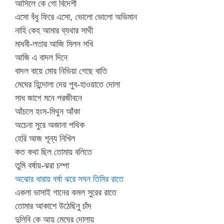
আসিলে কে গো বিদেশী
এসো বঁধু ফিরে এসো, ভোলো ভোলো অভিমান
নাহি কেহ আমার ব্যথার সাথী
মাধবী-লতার আজি মিলন সখি
আজি এ বাদল দিনে
বাদল বায়ে মোর নিভিয়া গেছে বাতি
মেঘের হিন্দোলা দেয় পুব-হাওয়াতে দোলা
সাধ জাগে মনে পরজীবনে
আঁচলে হংস-মিথুন আঁকা
অচেনা সুরে অজানা পথিক
হেরি আজ শূন্য নিখিল
কত কথা ছিল তোমায় বলিতে
তুমি বর্ষায়-ঝরা চম্পা
অঝোর ধারায় বর্ষা ঝরে সঘন তিমির রাতে
একলা ভাসাই গানের কমল সুরের রাতে
তোমার আকাশে উঠেছিনু চাঁদ
দুলিবি কে আয় মেঘের দোলায়