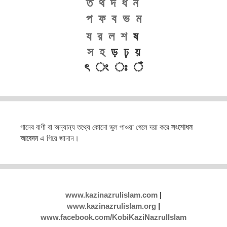
ত
থ
দ
ধ
ন
প
ফ
ব
ভ
ম
য
র
ল
শ
ষ
স
হ
ড় ঢ় য়
ৎ ং ঃ ঁ
গানের বাণী বা অন্যান্য তথ্যে কোনো ভুল পাওয়া গেলে দয়া করে
সংশোধন
আবেদন
এ গিয়ে জানান।
www.kazinazrulislam.com
|
www.kazinazrulislam.org
|
www.facebook.com/KobiKaziNazrulIslam