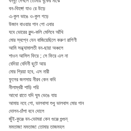
বন্ধু! দেখলে তোমায় বুকের মাঝে
বন-বিহঙ্গ! যাও রে উড়ে
এ-কুল ভাঙে ও-কুল গড়ে
উজান বাওয়ার গান গো এবার
যবে ভোরের কুন্দ-কলি মেলিবে আঁখি
মোর স্বপ্নে যেন বাজিয়েছিলে করুণ রাগিণী
আমি সন্ধ্যামালতী বন-ছায়া অঞ্চলে
শাওন আসিল ফিরে ; সে ফিরে এল না
বেদিয়া বেদিনী ছুটে আয়
মোর প্রিয়া হবে, এস নারী
ফুলের জলসায় নীরব কেন কবি
নীলাম্বরী শাড়ি পরি
আধো রাতে যদি ঘুম ভেঙে যায়
আমায় নহে গো, ভালবাসা শুধু ভালবাস মোর গান
দোলন-চাঁপা বনে দোলে
জুঁই-কুঞ্জে বন-ভোমরা কেন গুঞ্জে গুন্গুন্
মমতাজ! মমতাজ! তোমার তাজমহল