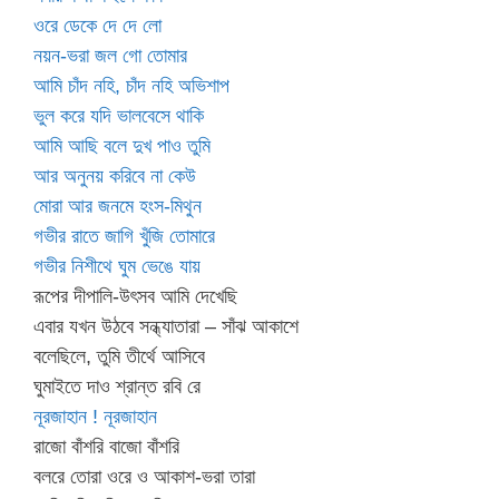
ওরে ডেকে দে দে লো
নয়ন-ভরা জল গো তোমার
আমি চাঁদ নহি, চাঁদ নহি অভিশাপ
ভুল করে যদি ভালবেসে থাকি
আমি আছি বলে দুখ পাও তুমি
আর অনুনয় করিবে না কেউ
মোরা আর জনমে হংস-মিথুন
গভীর রাতে জাগি খুঁজি তোমারে
গভীর নিশীথে ঘুম ভেঙে যায়
রূপের দীপালি-উৎসব আমি দেখেছি
এবার যখন উঠবে সন্ধ্যাতারা – সাঁঝ আকাশে
বলেছিলে, তুমি তীর্থে আসিবে
ঘুমাইতে দাও শ্রান্ত রবি রে
নূরজাহান ! নূরজাহান
রাজো বাঁশরি বাজো বাঁশরি
বলরে তোরা ওরে ও আকাশ-ভরা তারা