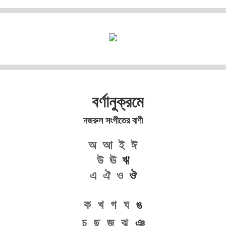
বর্ণানুক্রমে
নজরুল সংগীতের বাণী
অ
আ
ই
ঈ
উ
ঊ
ঋ
এ
ঐ
ও
ঔ
ক
খ
গ
ঘ
ঙ
চ
ছ
জ
ঝ
ঞ