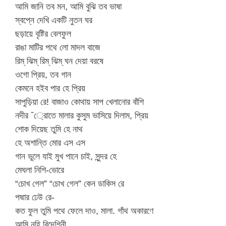
আমি জানি তব মন, আমি বুঝি তব ভাষা
স্বপ্নে দেখি একটি নুতন ঘর
ছড়ায়ে বৃষ্টির বেলফুল
রাঙা মাটির পথে লো মাদল বাজে
রিম্ ঝিম্ রিম্ ঝিম্ ঘন দেয়া বরষে
ওগো প্রিয়, তব গান
কেমনে হইব পার হে প্রিয়
সাপুড়িয়া রে! বাজাও কোথায় সাপ খেলানোর বাঁশি
নদীর ¯্রােতে মালার কুসুম ভাসিয়ে দিলাম, প্রিয়
শোক দিয়েছ তুমি হে নাথ
হে অশান্তি মোর এস এস
গান ভুলে যাই মুখ পানে চাই, সুন্দর হে
মেঘলা নিশি-ভোরে
“চোখ গেল” “চোখ গেল” কেন ডাকিস রে
পদ্মার ঢেউ রে-
কত ফুল তুমি পথে ফেলে দাও, মালা. গাঁথ অকারণে
আমি নহি বিদেশিনী