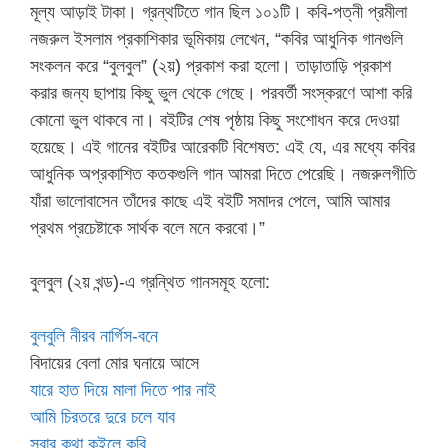
মূল্য আড়াই টাকা। গ্রন্থটিতে গান ছিল ১০১টি। কবি-পত্নী প্রমীলা
নজরুল ইসলাম প্রকাশিকার ভূমিকায় লেখেন, “কবির আধুনিক গানগুলি
সংকলন করে “বুলবুল” (২য়) প্রকাশ করা হলো। তাড়াতাড়ি প্রকাশ
করার জন্য ছাপায় কিছু ভুল থেকে গেছে। পরবর্তী সংস্করণে আশা করি
কোনো ভুল থাকবে না। বইটির শেষ পৃষ্ঠায় কিছু সংশোধন করে দেওয়া
হয়েছে। এই গানের বইটির আরেকটি বিশেষত: এই যে, এর মধ্যে কবির
আধুনিক অপ্রকাশিত কতকগুলি গান আমরা দিতে পেরেছি। নজরুলগীতি
যাঁরা ভালোবাসেন তাঁদের কাছে এই বইটি সমাদর পেলে, আমি আমার
প্রথম প্রচেষ্টাকে সার্থক বলে মনে করবো।”
বুলবুল (২য় খন্ড)-এ গ্রন্থিত গানসমূহ হলো:
বুলবুলি নীরব নার্গিস-বনে
বিদায়ের বেলা মোর ঘনায়ে আসে
যারে হাত দিয়ে মালা দিতে পার নাই
আমি চিরতরে দুরে চলে যাব
সবার কথা কইলে কবি