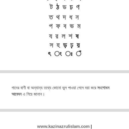
ট
ঠ
ড
ঢ ণ
ত
থ
দ
ধ
ন
প
ফ
ব
ভ
ম
য
র
ল
শ
ষ
স
হ
ড় ঢ় য়
ৎ ং ঃ ঁ
গানের বাণী বা অন্যান্য তথ্যে কোনো ভুল পাওয়া গেলে দয়া করে
সংশোধন
আবেদন
এ গিয়ে জানান।
www.kazinazrulislam.com
|