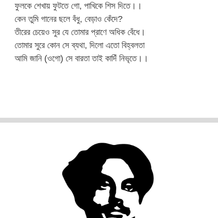
ফুলকে শেখায় ফুটতে গো, পাখিকে শিস দিতে।।
কেন তুমি গানের ছলে বঁধু, বেড়াও কেঁদে?
তীরের চেয়েও সুর যে তোমার প্রাণে অধিক বেঁধে।
তোমার সুরে কোন সে ব্যথা, দিলো এতো বিহ্বলতা
আমি জানি (ওগো) সে বারতা তাই কাদিঁ নিভৃতে।।