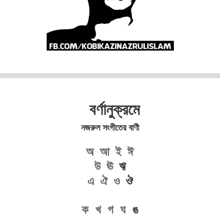
বর্ণানুক্রমে
নজরুল সংগীতের বাণী
অ
আ
ই
ঈ
উ
ঊ
ঋ
এ
ঐ
ও
ঔ
ক
খ
গ
ঘ
ঙ