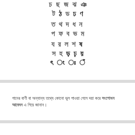
চ
ছ
জ
ঝ
ঞ
ট
ঠ
ড
ঢ ণ
ত
থ
দ
ধ
ন
প
ফ
ব
ভ
ম
য
র
ল
শ
ষ
স
হ
ড় ঢ় য়
ৎ ং ঃ ঁ
গানের বাণী বা অন্যান্য তথ্যে কোনো ভুল পাওয়া গেলে দয়া করে
সংশোধন
আবেদন
এ গিয়ে জানান।