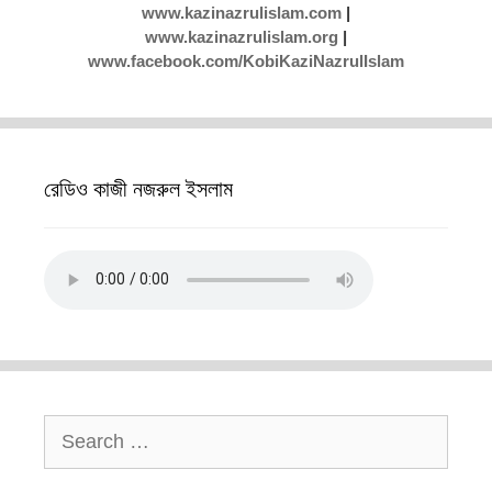
www.kazinazrulislam.com
|
www.kazinazrulislam.org
|
www.facebook.com/KobiKaziNazrulIslam
রেডিও কাজী নজরুল ইসলাম
Search
for: