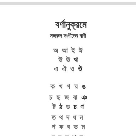
বর্ণানুক্রমে
নজরুল সংগীতের বাণী
অ
আ
ই
ঈ
উ
ঊ
ঋ
এ
ঐ
ও
ঔ
ক
খ
গ
ঘ
ঙ
চ
ছ
জ
ঝ
ঞ
ট
ঠ
ড
ঢ ণ
ত
থ
দ
ধ
ন
প
ফ
ব
ভ
ম