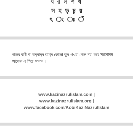
য
র
ল
শ
ষ
স
হ
ড় ঢ় য়
ৎ ং ঃ ঁ
গানের বাণী বা অন্যান্য তথ্যে কোনো ভুল পাওয়া গেলে দয়া করে
সংশোধন
আবেদন
এ গিয়ে জানান।
www.kazinazrulislam.com
|
www.kazinazrulislam.org
|
www.facebook.com/KobiKaziNazrulIslam