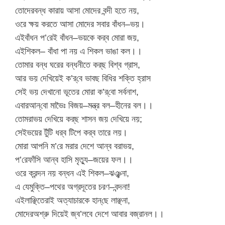
তোদেরবন্ধ কারায় আসা মোদের বন্দী হতে নয়,
ওরে ক্ষয় করতে আসা মোদের সবার বাঁধন–ভয়।
এইবাঁধন প’রেই বাঁধন–ভয়কে কর্‌ব মোরা জয়,
এইশিকল– বাঁধা পা নয় এ শিকল ভাঙা কল।।
তোমার বন্ধ ঘরের বন্ধনীতে কর্‌ছ বিশ্ব গ্রাস,
আর ভয় দেখিয়েই ক’র্‌বে ভাবছ বিধির শক্তি হ্রাস
সেই ভয় দেখানো ভূতের মোরা ক’র্‌বো সর্বনাশ,
এবারআন্‌বো মাভৈঃ বিজয়–মন্ত্র বল–হীনের বল।।
তোমরাভয় দেখিয়ে কর্‌ছ শাসন জয় দেখিয়ে নয়;
সেইভয়ের টুঁটি ধর্‌ব টিপে কর্‌ব তারে লয়।
মোরা আপনি ম’রে মরার দেশে আন্‌ব বরাভয়,
প’রেফাঁসি আন্‌ব হাসি মৃত্যু–জয়ের ফল।।
ওরে ক্রন্দন নয় বন্ধন এই শিকল–ঝঞ্ঝনা,
এ যেমুক্তি–পথের অগ্রদূতের চরণ–বন্দনা!
এইলাঞ্ছিতেরাই অত্যাচারকে হান্‌ছে লাঞ্ছনা,
মোদেরঅশ্রু দিয়েই জ্ব’লবে দেশে আবার বজ্রানল।।