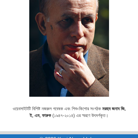
ওয়েবসাইটটি বিশিষ্ট নজরুল গবেষক এবং শিশু-কিশোর সংগঠক
মরহুম জনাব জি,
ই, এম, ফারুক
(১৯৪৭-২০১৪) এর স্মরণে উৎসর্গকৃত।