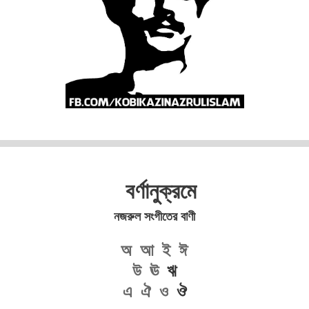
বর্ণানুক্রমে
নজরুল সংগীতের বাণী
অ
আ
ই
ঈ
উ
ঊ
ঋ
এ
ঐ
ও
ঔ