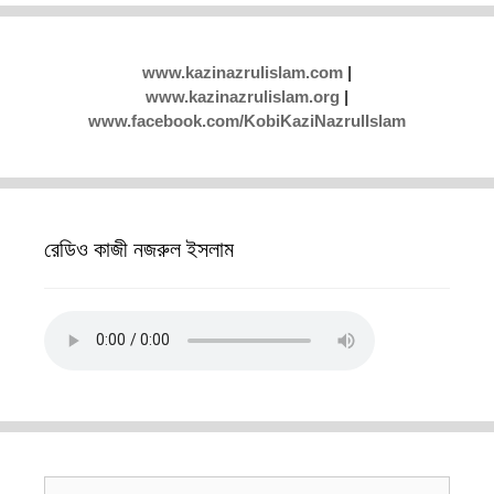
www.kazinazrulislam.com
|
www.kazinazrulislam.org
|
www.facebook.com/KobiKaziNazrulIslam
রেডিও কাজী নজরুল ইসলাম
Search