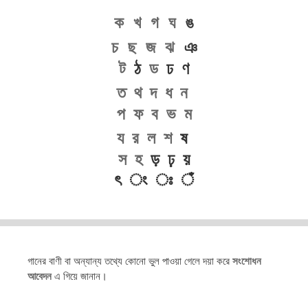
ক
খ
গ
ঘ
ঙ
চ
ছ
জ
ঝ
ঞ
ট
ঠ
ড
ঢ ণ
ত
থ
দ
ধ
ন
প
ফ
ব
ভ
ম
য
র
ল
শ
ষ
স
হ
ড় ঢ় য়
ৎ ং ঃ ঁ
গানের বাণী বা অন্যান্য তথ্যে কোনো ভুল পাওয়া গেলে দয়া করে
সংশোধন
আবেদন
এ গিয়ে জানান।