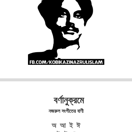
বর্ণানুক্রমে
নজরুল সংগীতের বাণী
অ
আ
ই
ঈ