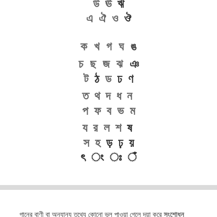
উ
ঊ
ঋ
এ
ঐ
ও
ঔ
ক
খ
গ
ঘ
ঙ
চ
ছ
জ
ঝ
ঞ
ট
ঠ
ড
ঢ ণ
ত
থ
দ
ধ
ন
প
ফ
ব
ভ
ম
য
র
ল
শ
ষ
স
হ
ড় ঢ় য়
ৎ ং ঃ ঁ
গানের বাণী বা অন্যান্য তথ্যে কোনো ভুল পাওয়া গেলে দয়া করে
সংশোধন