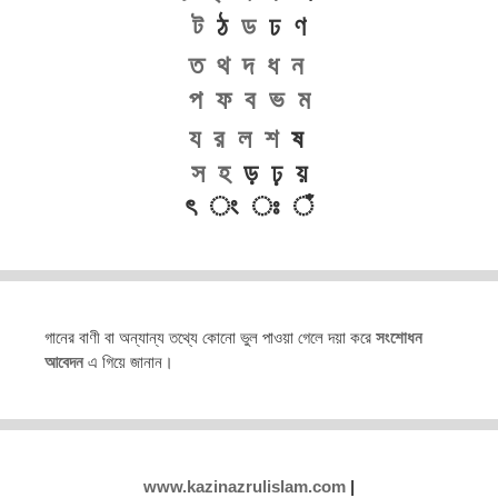
ট
ঠ
ড
ঢ ণ
ত
থ
দ
ধ
ন
প
ফ
ব
ভ
ম
য
র
ল
শ
ষ
স
হ
ড় ঢ় য়
ৎ ং ঃ ঁ
গানের বাণী বা অন্যান্য তথ্যে কোনো ভুল পাওয়া গেলে দয়া করে
সংশোধন
আবেদন
এ গিয়ে জানান।
www.kazinazrulislam.com
|