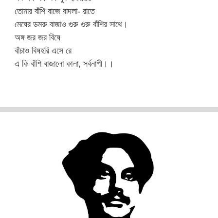
তোমার বাঁশি বাজে বাদলা- রাতে
মেঘের ডমরু বাজাও গুরু গুরু বাঁশির সাথে।
অঙ্গ জর জর বিষে
বাঁচাও বিষহরি এসে রে
এ কি বাঁশি বাজালো কালা, সর্বনাশী।।