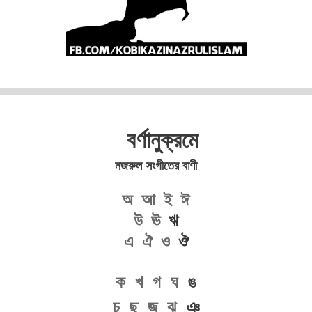
বর্ণানুক্রমে
নজরুল সংগীতের বাণী
অ
আ
ই
ঈ
উ
ঊ
ঋ
এ
ঐ
ও
ঔ
ক
খ
গ
ঘ
ঙ
চ
ছ
জ
ঝ
ঞ