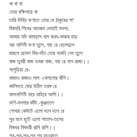
খা খা খা
তোর বক্ষিলারে খা
তারি দিব্যি ফণাতে তোর যে ঠাকুরের পা’
বিষহরি শিবের আজ্ঞ্যে দোহাই মনসা,
আমায় যদি কামড়াস খাস জরৎ-কারুর হাড়
নাচ নাগিনী ফণা তুলে, নাচ রে হেলেদুলে
মারলে ছোবল বিষ-দাঁত তোর অমনি নেব তুলে
বাজ তুবরী বাজ ডমরু বাজ, নাচ রে নাগ-রাজা।।
সাপুড়িয়া রে-
বাজাও বাজাও সাপ -খেলানোর বাঁশি।
কালিদহে ঘোর উঠিল তরঙ্গ রে
কালনাগিনী নাচে বাহিরে আসি।।
ফণি-মনসার কাঁটা -কুঞ্জতলে
গোখরা কেউটে এলো দলে দলে রে
সুর শুনে ছুটে এলো পাতাল-তলের
বিষধর বিষধরী রাশি রাশি।।
শন-শন-শন-শন পুব হাওয়াতে