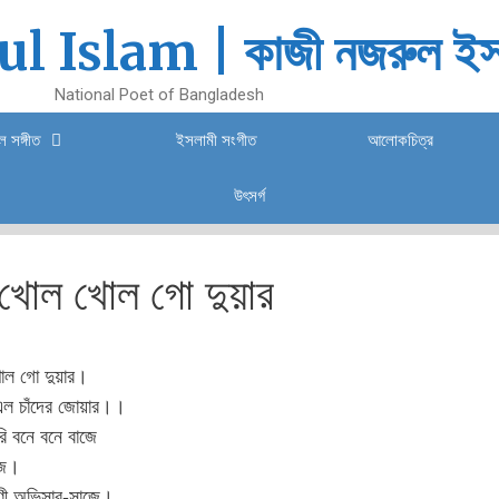
l Islam | কাজী নজরুল ইস
National Poet of Bangladesh
 সঙ্গীত
ইসলামী সংগীত
আলোকচিত্র
উৎসর্গ
খোল খোল গো দুয়ার
ল গো দুয়ার।
 এল চাঁদের জোয়ার।।
রি বনে বনে বাজে
জে।
ণী অভিসার-সাজে।