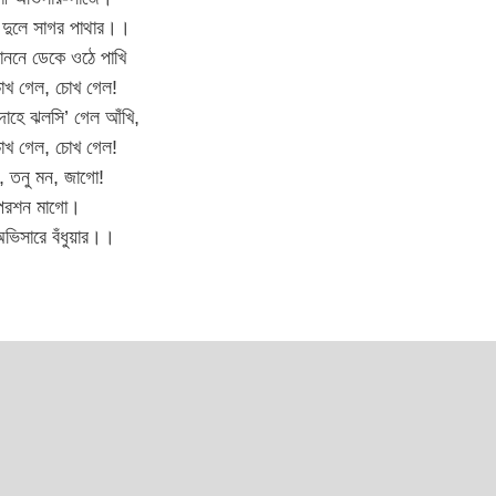
 দুলে সাগর পাথার।।
াননে ডেকে ওঠে পাখি
োখ গেল, চোখ গেল!
দাহে ঝলসি’ গেল আঁখি,
োখ গেল, চোখ গেল!
, তনু মন, জাগো!
্দর-পরশন মাগো।
অভিসারে বঁধুয়ার।।