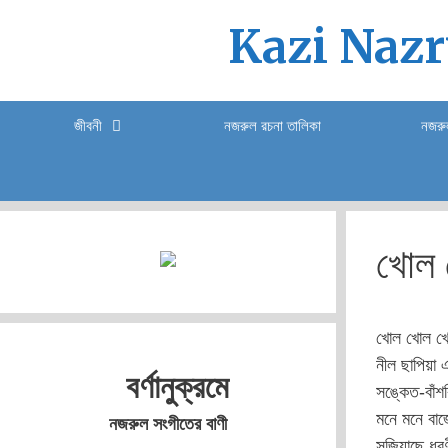
Skip
Kazi Nazru
to
content
জীবনী
নজরুল রচনা তালিকা
নজরুল
খোল 
খোল খোল খো
নীল ছাপিয়া
বর্ণানুক্রমে
সঙ্কেত-বাঁশ
মনে মনে বা
নজরুল সংগীতের বাণী
সজিয়াছে ধর