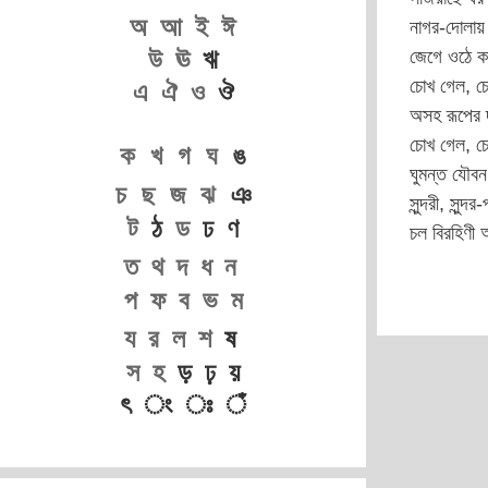
অ
আ
ই
ঈ
নাগর-দোলায়
উ
ঊ
ঋ
জেগে ওঠে ক
চোখ গেল, চ
এ
ঐ
ও
ঔ
অসহ রূপের 
চোখ গেল, চ
ক
খ
গ
ঘ
ঙ
ঘুমন্ত যৌবন
চ
ছ
জ
ঝ
ঞ
সুন্দরী, সুন
ট
ঠ
ড
ঢ ণ
চল বিরহিণী 
ত
থ
দ
ধ
ন
প
ফ
ব
ভ
ম
য
র
ল
শ
ষ
স
হ
ড় ঢ় য়
ৎ ং ঃ ঁ