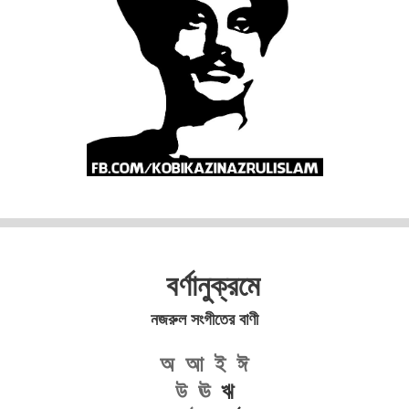
বর্ণানুক্রমে
নজরুল সংগীতের বাণী
অ
আ
ই
ঈ
উ
ঊ
ঋ