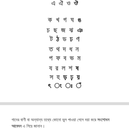
এ
ঐ
ও
ঔ
ক
খ
গ
ঘ
ঙ
চ
ছ
জ
ঝ
ঞ
ট
ঠ
ড
ঢ ণ
ত
থ
দ
ধ
ন
প
ফ
ব
ভ
ম
য
র
ল
শ
ষ
স
হ
ড় ঢ় য়
ৎ ং ঃ ঁ
গানের বাণী বা অন্যান্য তথ্যে কোনো ভুল পাওয়া গেলে দয়া করে
সংশোধন
আবেদন
এ গিয়ে জানান।