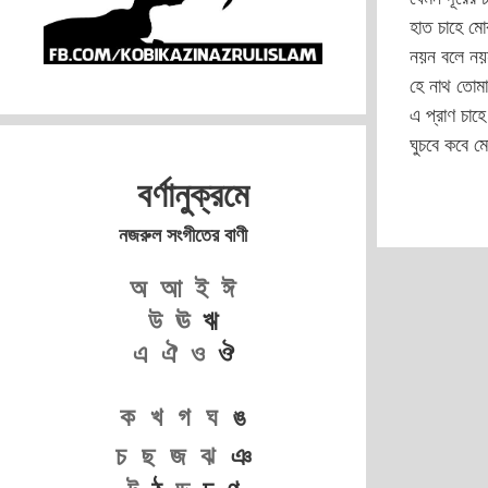
হাত চাহে মো
নয়ন বলে নয়
হে নাথ তোমা
এ প্রাণ চাহে
ঘুচবে কবে 
বর্ণানুক্রমে
নজরুল সংগীতের বাণী
অ
আ
ই
ঈ
উ
ঊ
ঋ
এ
ঐ
ও
ঔ
ক
খ
গ
ঘ
ঙ
চ
ছ
জ
ঝ
ঞ