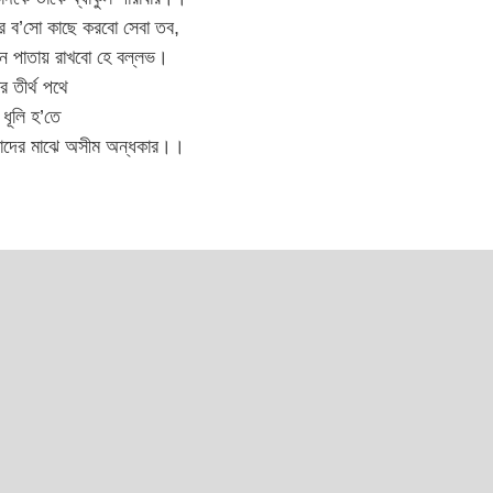
র ব’সো কাছে করবো সেবা তব,
ন পাতায় রাখবো হে বল্লভ।
র তীর্থ পথে
 ধূলি হ’তে
মোদের মাঝে অসীম অন্ধকার।।