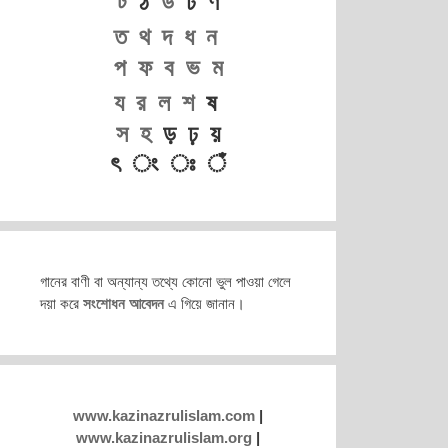
ট
ঠ
ড
ঢ ণ
ত
থ
দ
ধ
ন
প
ফ
ব
ভ
ম
য
র
ল
শ
ষ
স
হ
ড় ঢ় য়
ৎ ং ঃ ঁ
গানের বাণী বা অন্যান্য তথ্যে কোনো ভুল পাওয়া গেলে
দয়া করে
সংশোধন আবেদন
এ গিয়ে জানান।
www.kazinazrulislam.com
|
www.kazinazrulislam.org
|