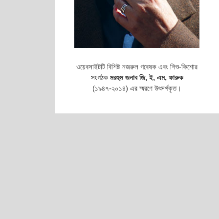
ওয়েবসাইটটি বিশিষ্ট নজরুল গবেষক এবং শিশু-কিশোর
সংগঠক
মরহুম জনাব জি, ই, এম, ফারুক
(১৯৪৭-২০১৪) এর স্মরণে উৎসর্গকৃত।