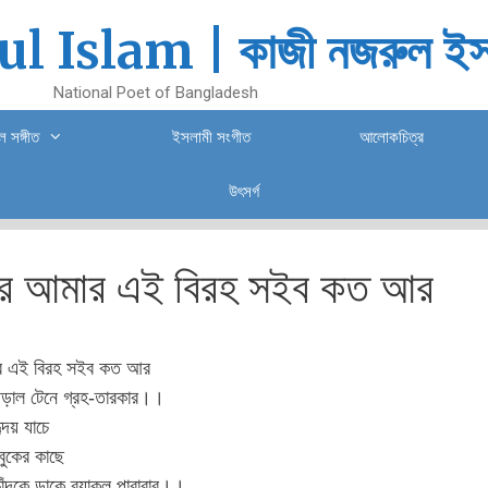
l Islam | কাজী নজরুল ইস
National Poet of Bangladesh
 সঙ্গীত
ইসলামী সংগীত
আলোকচিত্র
উৎসর্গ
র আমার এই বিরহ সইব কত আর
র এই বিরহ সইব কত আর
াল টেনে গ্রহ-তারকার।।
ৃদয় যাচে
ুকের কাছে
চাঁদকে ডাকে ব্যাকুল পারাবার।।