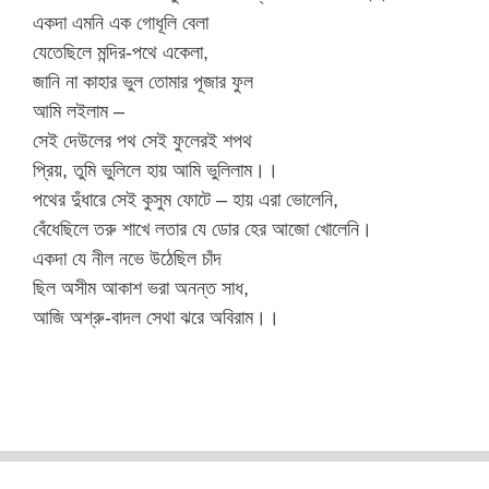
একদা এমনি এক গোধূলি বেলা
যেতেছিলে মন্দির-পথে একেলা,
জানি না কাহার ভুল তোমার পূজার ফুল
আমি লইলাম –
সেই দেউলের পথ সেই ফুলেরই শপথ
প্রিয়, তুমি ভুলিলে হায় আমি ভুলিলাম।।
পথের দুঁধারে সেই কুসুম ফোটে – হায় এরা ভোলেনি,
বেঁধেছিলে তরু শাখে লতার যে ডোর হের আজো খোলেনি।
একদা যে নীল নভে উঠেছিল চাঁদ
ছিল অসীম আকাশ ভরা অনন্ত সাধ,
আজি অশ্রু-বাদল সেথা ঝরে অবিরাম।।