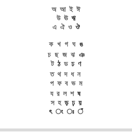
অ
আ
ই
ঈ
উ
ঊ
ঋ
এ
ঐ
ও
ঔ
ক
খ
গ
ঘ
ঙ
চ
ছ
জ
ঝ
ঞ
ট
ঠ
ড
ঢ ণ
ত
থ
দ
ধ
ন
প
ফ
ব
ভ
ম
য
র
ল
শ
ষ
স
হ
ড় ঢ় য়
ৎ ং ঃ ঁ