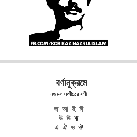
বর্ণানুক্রমে
নজরুল সংগীতের বাণী
অ
আ
ই
ঈ
উ
ঊ
ঋ
এ
ঐ
ও
ঔ