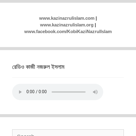
www.kazinazrulislam.com
|
www.kazinazrulislam.org
|
www.facebook.com/KobiKaziNazrulIslam
রেডিও কাজী নজরুল ইসলাম
Search