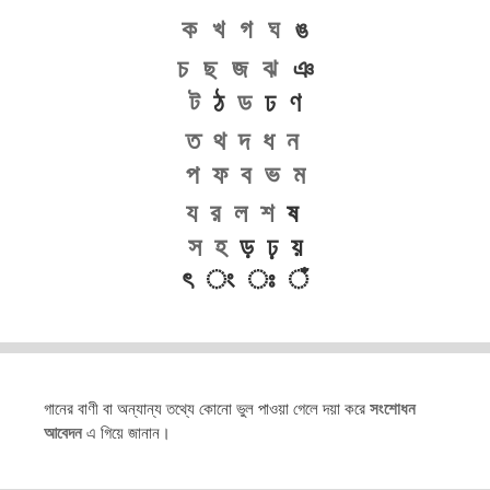
ক
খ
গ
ঘ
ঙ
চ
ছ
জ
ঝ
ঞ
ট
ঠ
ড
ঢ ণ
ত
থ
দ
ধ
ন
প
ফ
ব
ভ
ম
য
র
ল
শ
ষ
স
হ
ড় ঢ় য়
ৎ ং ঃ ঁ
গানের বাণী বা অন্যান্য তথ্যে কোনো ভুল পাওয়া গেলে দয়া করে
সংশোধন
আবেদন
এ গিয়ে জানান।