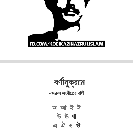
বর্ণানুক্রমে
নজরুল সংগীতের বাণী
অ
আ
ই
ঈ
উ
ঊ
ঋ
এ
ঐ
ও
ঔ