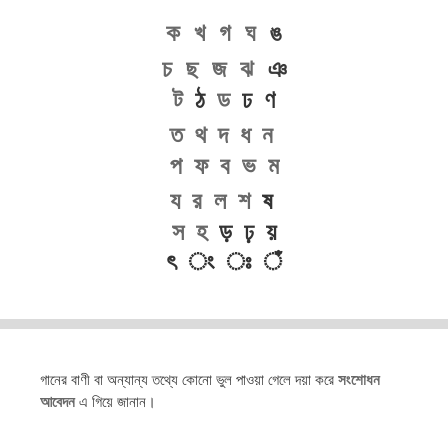
ক
খ
গ
ঘ
ঙ
চ
ছ
জ
ঝ
ঞ
ট
ঠ
ড
ঢ ণ
ত
থ
দ
ধ
ন
প
ফ
ব
ভ
ম
য
র
ল
শ
ষ
স
হ
ড় ঢ় য়
ৎ ং ঃ ঁ
গানের বাণী বা অন্যান্য তথ্যে কোনো ভুল পাওয়া গেলে দয়া করে
সংশোধন
আবেদন
এ গিয়ে জানান।