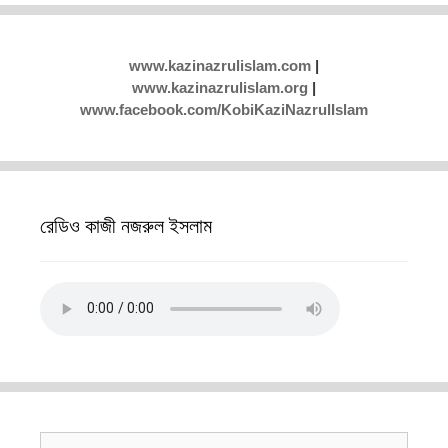
www.kazinazrulislam.com
|
www.kazinazrulislam.org
|
www.facebook.com/KobiKaziNazrulIslam
রেডিও কাজী নজরুল ইসলাম
Search