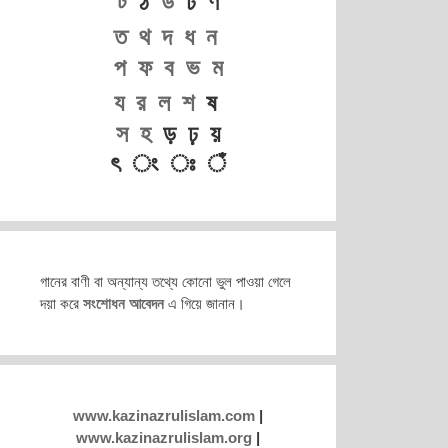
ট
ঠ
ড
ঢ ণ
ত
থ
দ
ধ
ন
প
ফ
ব
ভ
ম
য
র
ল
শ
ষ
স
হ
ড় ঢ় য়
ৎ ং ঃ ঁ
গানের বাণী বা অন্যান্য তথ্যে কোনো ভুল পাওয়া গেলে
দয়া করে
সংশোধন আবেদন
এ গিয়ে জানান।
www.kazinazrulislam.com
|
www.kazinazrulislam.org
|