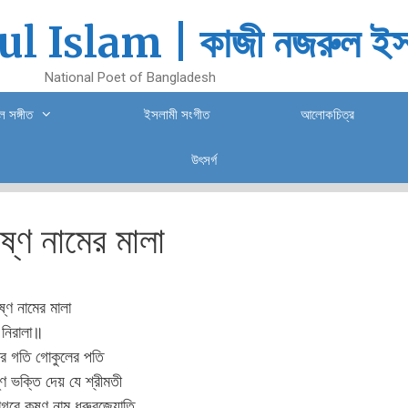
l Islam | কাজী নজরুল ইস
National Poet of Bangladesh
 সঙ্গীত
ইসলামী সংগীত
আলোকচিত্র
উৎসর্গ
ৃষ্ণ নামের মালা
ৃষ্ণ নামের মালা
 নিরালা॥
ির গতি গোকুলের পতি
ৃষ্ণে ভক্তি দেয় যে শ্রীমতী
গরে কৃষ্ণ নাম ধ্রুবজ্যোতি