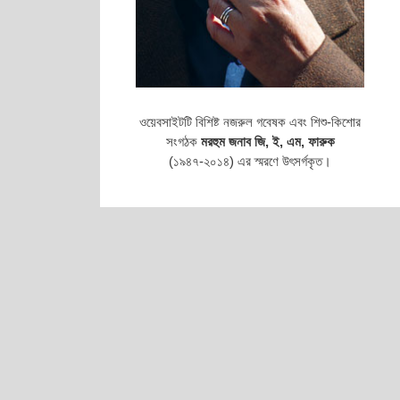
ওয়েবসাইটটি বিশিষ্ট নজরুল গবেষক এবং শিশু-কিশোর
সংগঠক
মরহুম জনাব জি, ই, এম, ফারুক
(১৯৪৭-২০১৪) এর স্মরণে উৎসর্গকৃত।