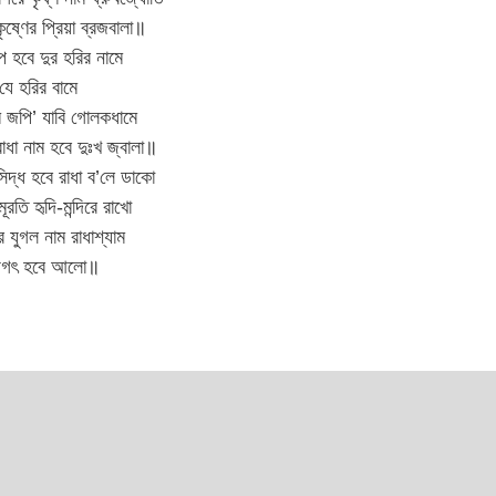
ৃষ্ণের প্রিয়া ব্রজবালা॥
তাপ হবে দুর হরির নামে
 যে হরির বামে
ম জপি’ যাবি গোলকধামে
াধা নাম হবে দুঃখ জ্বালা॥
ে সিদ্ধ হবে রাধা ব’লে ডাকো
মূরতি হৃদি-মন্দিরে রাখো
 যুগল নাম রাধাশ্যাম
জগৎ হবে আলো॥