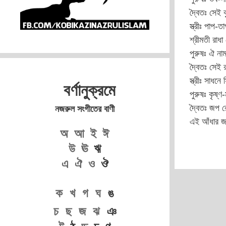
দ্বৈতঃ সেই ক
স্ত্রীঃ পাপ-
শ্রীমতী রাধা
পুরুষঃ ঐ না
দ্বৈতঃ সেই র
স্ত্রীঃ সাধন
বর্ণানুক্রমে
পুরুষঃ কৃষ্ণ-
দ্বৈতঃ জপ রে
নজরুল সংগীতের বাণী
এই আঁধার 
অ
আ
ই
ঈ
উ
ঊ
ঋ
এ
ঐ
ও
ঔ
ক
খ
গ
ঘ
ঙ
চ
ছ
জ
ঝ
ঞ