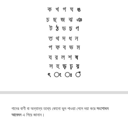
ক
খ
গ
ঘ
ঙ
চ
ছ
জ
ঝ
ঞ
ট
ঠ
ড
ঢ ণ
ত
থ
দ
ধ
ন
প
ফ
ব
ভ
ম
য
র
ল
শ
ষ
স
হ
ড় ঢ় য়
ৎ ং ঃ ঁ
গানের বাণী বা অন্যান্য তথ্যে কোনো ভুল পাওয়া গেলে দয়া করে
সংশোধন
আবেদন
এ গিয়ে জানান।