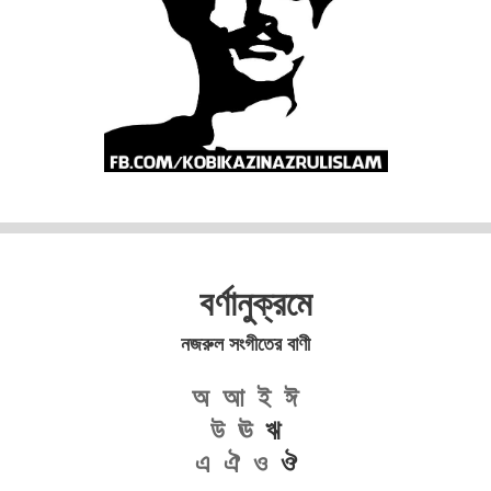
বর্ণানুক্রমে
নজরুল সংগীতের বাণী
অ
আ
ই
ঈ
উ
ঊ
ঋ
এ
ঐ
ও
ঔ