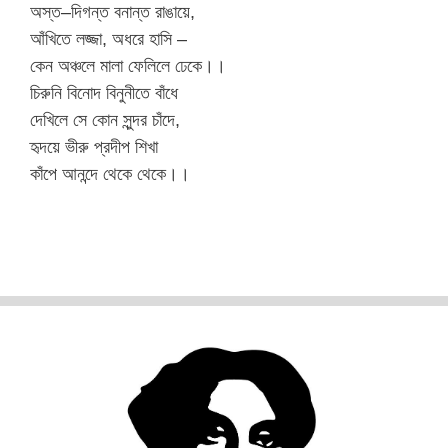
অস্ত–দিগন্ত বনান্ত রাঙায়ে,
আঁখিতে লজ্জা, অধরে হাসি –
কেন অঞ্চলে মালা ফেলিলে ঢেকে।।
চিরুনি বিনোদ বিনুনীতে বাঁধে
দেখিলে সে কোন সুন্দর চাঁদে,
হৃদয়ে ভীরু প্রদীপ শিখা
কাঁপে আনন্দে থেকে থেকে।।