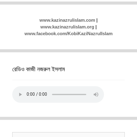
www.kazinazrulislam.com
|
www.kazinazrulislam.org
|
www.facebook.com/KobiKaziNazrulIslam
রেডিও কাজী নজরুল ইসলাম
Search