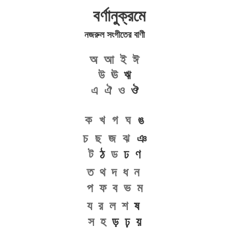
বর্ণানুক্রমে
নজরুল সংগীতের বাণী
অ
আ
ই
ঈ
উ
ঊ
ঋ
এ
ঐ
ও
ঔ
ক
খ
গ
ঘ
ঙ
চ
ছ
জ
ঝ
ঞ
ট
ঠ
ড
ঢ ণ
ত
থ
দ
ধ
ন
প
ফ
ব
ভ
ম
য
র
ল
শ
ষ
স
হ
ড় ঢ় য়