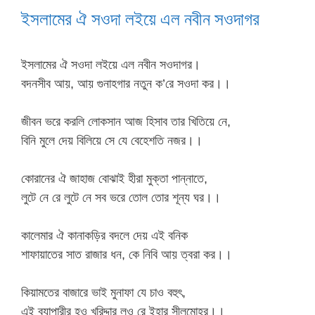
ইসলামের ঐ সওদা লইয়ে এল নবীন সওদাগর
ইসলামের ঐ সওদা লইয়ে এল নবীন সওদাগর।
বদনসীব আয়, আয় গুনাহগার নতুন ক’রে সওদা কর।।
জীবন ভরে করলি লোকসান আজ হিসাব তার খিতিয়ে নে,
বিনি মুলে দেয় বিলিয়ে সে যে বেহেশতি নজর।।
কোরানের ঐ জাহাজ বোঝাই হীরা মুক্তা পান্নাতে,
লুটে নে রে লুটে নে সব ভরে তোল তোর শূন্য ঘর।।
কালেমার ঐ কানাকড়ির বদলে দেয় এই বনিক
শাফায়াতের সাত রাজার ধন, কে নিবি আয় ত্বরা কর।।
কিয়ামতের বাজারে ভাই মুনাফা যে চাও বহুৎ,
এই ব্যাপারীর হও খরিদ্দার লও রে ইহার সীলমোহর।।