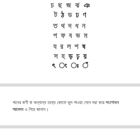
চ
ছ
জ
ঝ
ঞ
ট
ঠ
ড
ঢ ণ
ত
থ
দ
ধ
ন
প
ফ
ব
ভ
ম
য
র
ল
শ
ষ
স
হ
ড় ঢ় য়
ৎ ং ঃ ঁ
গানের বাণী বা অন্যান্য তথ্যে কোনো ভুল পাওয়া গেলে দয়া করে
সংশোধন
আবেদন
এ গিয়ে জানান।