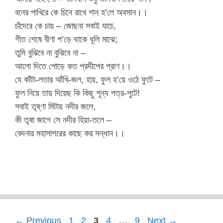
বনের পাখিরে কে চিনে রাখে গান হ’লে অবসান।।
চাঁদেরে কে চায় – জোছনা সবাই যাচে,
গীত শেষে বীণা প’ড়ে থাকে ধূলি মাঝে;
তুমি বুঝিবে না বুঝিবে না –
আলো দিতে পোড়ে কত প্রদীপের প্রাণ।।
যে কাঁটা-লতার আঁখি-জল, হায়, ফুল হ’য়ে ওঠে ফুটে –
ফুল নিয়ে তায় দিয়েছ কি কিছু শূন্য পত্র-পুটে!
সবাই তৃষ্ণা মিটায় নদীর জলে,
কী তৃষা জাগে সে নদীর হিয়া-তলে –
বেদনার মহাসাগরের কাছে কর সন্ধান।।
Page
Page
Page
Page
Page
←
Previous
1
2
3
4
…
9
Next
→