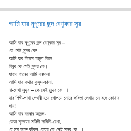
আমি যার নূপুরের ছন্দ বেণুকার সুর
আমি যার নূপুরের ছন্দ বেণুকার সুর –
কে সেই সুন্দর কে!
আমি যার বিলাস-যমুনা বিরহ-
বিধুর কে সেই সুন্দর কে।।
যাহার গানের আমি বনমালা
আমি যার কথার কুসুম-ডালা,
না-দেখা সুদূর – কে সেই সুন্দর কে।।
যার শিখী-পাখা লেখনী হয়ে গোপনে মোরে কবিতা লেখায় সে রহে কোথায়
হায়!
আমি যার বরষার আনন্দ-
কেকা নৃত্যের সঙ্গিনী দামিনী-রেখা,
যে মম অঙ্গে কাঁকন-কেয়ূর কে সেই সুন্দর কে।।