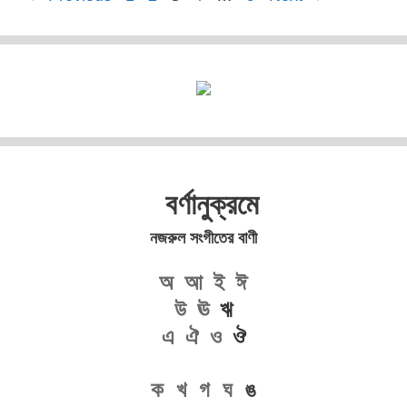
বর্ণানুক্রমে
নজরুল সংগীতের বাণী
অ
আ
ই
ঈ
উ
ঊ
ঋ
এ
ঐ
ও
ঔ
ক
খ
গ
ঘ
ঙ