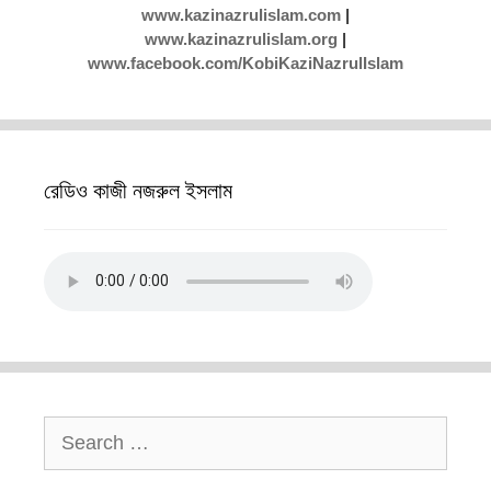
www.kazinazrulislam.com
|
www.kazinazrulislam.org
|
www.facebook.com/KobiKaziNazrulIslam
রেডিও কাজী নজরুল ইসলাম
Search
for: